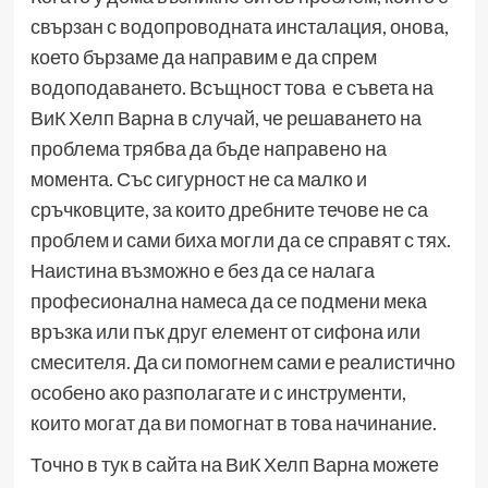
свързан с водопроводната инсталация, онова,
което бързаме да направим е да спрем
водоподаването. Всъщност това е съвета на
ВиК Хелп Варна в случай, че решаването на
проблема трябва да бъде направено на
момента. Със сигурност не са малко и
сръчковците, за които дребните течове не са
проблем и сами биха могли да се справят с тях.
Наистина възможно е без да се налага
професионална намеса да се подмени мека
връзка или пък друг елемент от сифона или
смесителя. Да си помогнем сами е реалистично
особено ако разполагате и с инструменти,
които могат да ви помогнат в това начинание.
Точно в тук в сайта на ВиК Хелп Варна можете