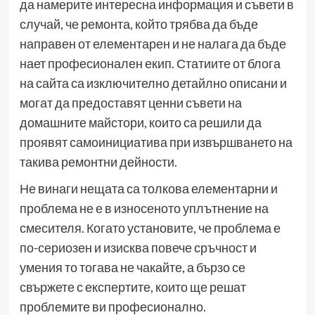
да намерите интересна информация и съвети в
случай, че ремонта, който трябва да бъде
направен от елементарен и не налага да бъде
нает професионален екип. Статиите от блога
на сайта са изключително детайлно описани и
могат да предоставят ценни съвети на
домашните майстори, които са решили да
проявят самоинициатива при извършването на
такива ремонтни дейности.
Не винаги нещата са толкова елементарни и
проблема не е в износеното уплътнение на
смесителя. Когато установите, че проблема е
по-сериозен и изисква повече сръчност и
умения то тогава не чакайте, а бързо се
свържете с експертите, които ще решат
проблемите ви професионално.