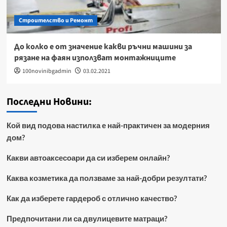
Строителство и Ремонт
До колко е от значение какви ръчни машини за
рязане на фаян използват монтажниците
100novinibgadmin
03.02.2021
Последни Новини:
Кой вид подова настилка е най-практичен за модерния
дом?
Какви автоаксесоари да си изберем онлайн?
Каква козметика да ползваме за най-добри резултати?
Как да изберете гардероб с отлично качество?
Предпочитани ли са двулицевите матраци?