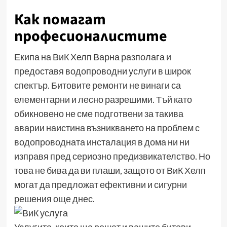
Как помагат
професионалистите
Екипа на ВиК Хелп Варна разполага и
предоставя водопроводни услуги в широк
спектър. Битовите ремонти не винаги са
елементарни и лесно разрешими. Тъй като
обикновено не сме подготвени за такива
аварии наистина възникването на проблем с
водопроводната инсталация в дома ни ни
изправя пред сериозно предизвикателство. Но
това не бива да ви плаши, защото от ВиК Хелп
могат да предложат ефективни и сигурни
решения още днес.
Услугите, които ще решат и вашите битови