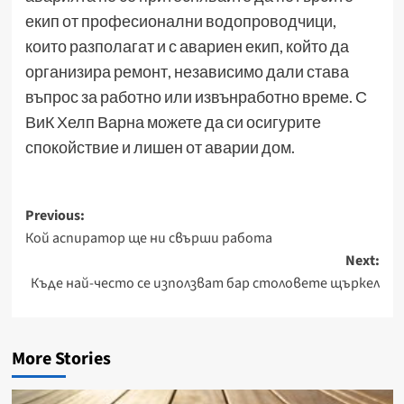
екип от професионални водопроводчици,
които разполагат и с авариен екип, който да
организира ремонт, независимо дали става
въпрос за работно или извънработно време. С
ВиК Хелп Варна можете да си осигурите
спокойствие и лишен от аварии дом.
Post
Previous:
Кой аспиратор ще ни свърши работа
navigation
Next:
Къде най-често се използват бар столовете щъркел
More Stories