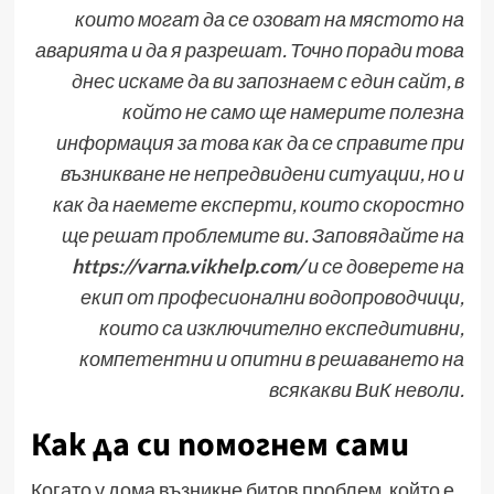
които могат да се озоват на мястото на
аварията и да я разрешат. Точно поради това
днес искаме да ви запознаем с един сайт, в
който не само ще намерите полезна
информация за това как да се справите при
възникване не непредвидени ситуации, но и
как да наемете експерти, които скоростно
ще решат проблемите ви. Заповядайте на
https://varna.vikhelp.com/
и се доверете на
екип от професионални водопроводчици,
които са изключително експедитивни,
компетентни и опитни в решаването на
всякакви ВиК неволи.
Как да си помогнем сами
Когато у дома възникне битов проблем, който е