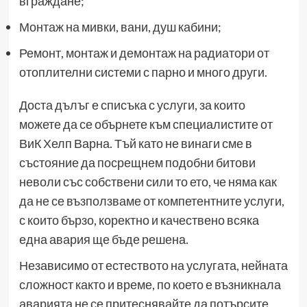
вграждане;
Монтаж на мивки, вани, душ кабини;
Ремонт, монтаж и демонтаж на радиатори от
отоплителни системи с парно и много други.
Доста дълъг е списъка с услуги, за които
можете да се обърнете към специалистите от
ВиК Хелп Варна. Тъй като не винаги сме в
състояние да посрещнем подобни битови
неволи със собствени сили то ето, че няма как
да не се възползваме от компетентните услуги,
с които бързо, коректно и качествено всяка
една авария ще бъде решена.
Независимо от естеството на услугата, нейната
сложност както и време, по което е възникнала
аварията не се притеснявайте да потърсите