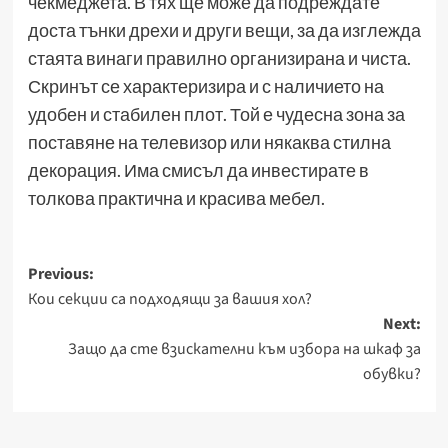
чекмеджета. В тях ще може да подреждате
доста тънки дрехи и други вещи, за да изглежда
стаята винаги правилно организирана и чиста.
Скринът се характеризира и с наличието на
удобен и стабилен плот. Той е чудесна зона за
поставяне на телевизор или някаква стилна
декорация. Има смисъл да инвестирате в
толкова практична и красива мебел.
Post
Previous:
Кои секции са подходящи за вашия хол?
navigation
Next:
Защо да сте взискателни към избора на шкаф за
обувки?