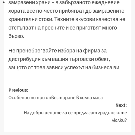
замразени храни – в забързаното ежедневие
хората все по-често прибягват до замразените
хранителни стоки. Техните вкусови качества не
отстъпват на пресните и се приготвят много
бързо.
Не пренебрегвайте избора на фирма за
дистрибуция към вашия търговски обект,
защото от това зависи успехът на бизнеса ви.
Post
Previous:
Особености при инвестиране в холна маса
navigation
Next:
На добри цените ли се предлагат градинските
люлки?