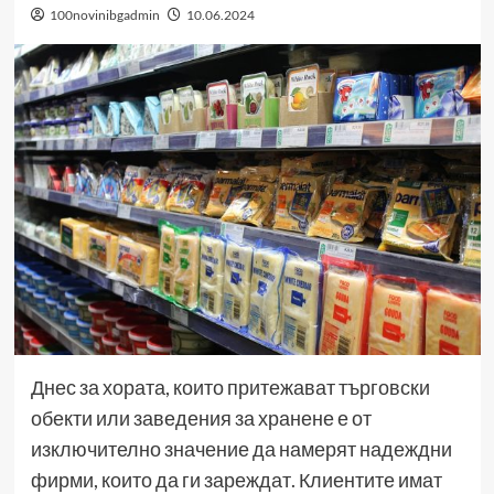
100novinibgadmin
10.06.2024
Днес за хората, които притежават търговски
обекти или заведения за хранене е от
изключително значение да намерят надеждни
фирми, които да ги зареждат. Клиентите имат