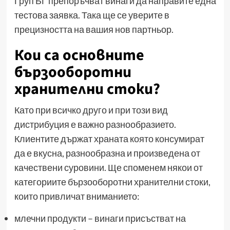
Груп БГ препоръчват винаги да направите една
тестова заявка. Така ще се уверите в
прецизността на вашия нов партньор.
Кои са основните
бързооборотни
хранителни стоки?
Като при всичко друго и при този вид
дистрибуция е важно разнообразието.
Клиентите държат храната която консумират
да е вкусна, разнообразна и произведена от
качествени суровини. Ще споменем някои от
категориите бързооборотни хранителни стоки,
които привличат вниманието:
млечни продукти – винаги присъстват на