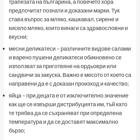
трапезата на българина, а повечето хора
предпочитат познати и доказани марки. Тук
става въпрос за мляко, кашкавал, сирене и
кисело мляко, които винаги са здравословни и
вкусни;
месни деликатеси – различните видове салами
и варено пушени деликатеси обикновено се
използват за приготвяне на ордьоври или
сандвичи за закуска. Важно е месото от което са
направени да е с доказан произход и качество;
яйца – при децата е от изключително значение
как ще се извърши дистрибуцията им, тъй като
те трябва да се съхраняват при определена
температура и да се доставят максимално
бързо;