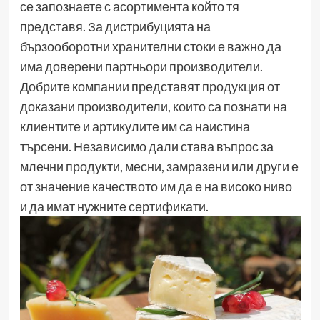
се запознаете с асортимента който тя
представя. За дистрибуцията на
бързооборотни хранителни стоки е важно да
има доверени партньори производители.
Добрите компании представят продукция от
доказани производители, които са познати на
клиентите и артикулите им са наистина
търсени. Независимо дали става въпрос за
млечни продукти, месни, замразени или други е
от значение качеството им да е на високо ниво
и да имат нужните сертификати.